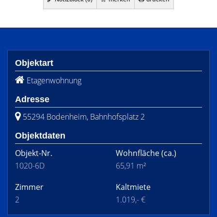
Objektart
Etagenwohnung
Adresse
55294 Bodenheim, Bahnhofsplatz 2
Objektdaten
Objekt-Nr.
Wohnfläche
(ca.)
1020-6D
65,91 m²
Zimmer
Kaltmiete
2
1.019,- €