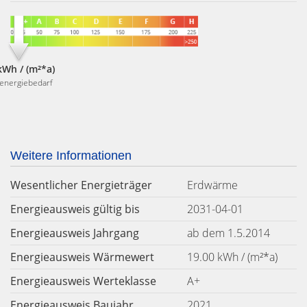
kWh / (m²*a)
energiebedarf
Weitere Informationen
Wesentlicher Energieträger
Erdwärme
Energieausweis gültig bis
2031-04-01
Energieausweis Jahrgang
ab dem 1.5.2014
Energieausweis Wärmewert
19.00 kWh / (m²*a)
Energieausweis Werteklasse
A+
Energieausweis Baujahr
2021