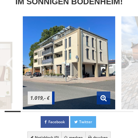
IM SONNIGEN BODENHEIM!
1.019,- €
Facebook
Twitter
Notizblock (
0
)
merken
drucken