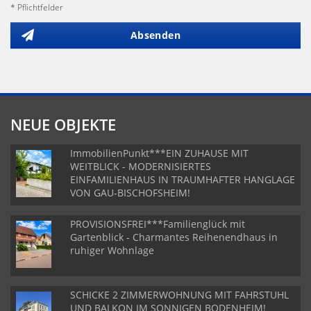
* Pflichtfelder
Absenden
NEUE OBJEKTE
ImmobilienPunkt***EIN ZUHAUSE MIT
WEITBLICK - MODERNISIERTES
EINFAMILIENHAUS IN TRAUMHAFTER HANGLAGE
VON GAU-BISCHOFSHEIM!
PROVISIONSFREI***Familienglück mit
Gartenblick - Charmantes Reihenendhaus in
ruhiger Wohnlage
SCHICKE 2 ZIMMERWOHNUNG MIT FAHRSTUHL
UND BALKON IM SONNIGEN BODENHEIM!