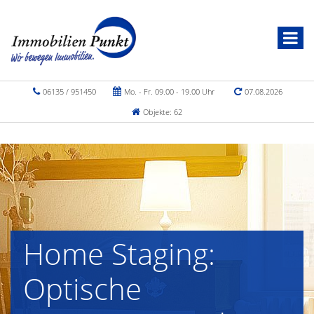
06135 / 951450
Mo. - Fr. 09.00 - 19.00 Uhr
07.08.2026
Objekte: 62
Home Staging:
Optische