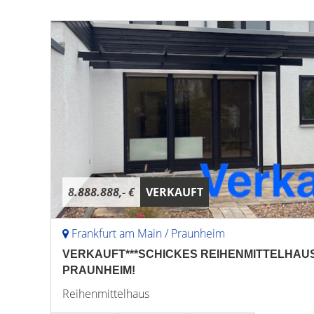
8.888.888,- €
VERKAUFT
Frankfurt am Main / Praunheim
VERKAUFT***SCHICKES REIHENMITTELHAUS
PRAUNHEIM!
Reihenmittelhaus