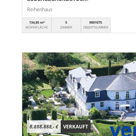
Reihenhaus
134,85 m²
5
9001075
WOHNFLÄCHE
ZIMMER
OBJEKTNUMMER
8.888.888,- €
VERKAUFT