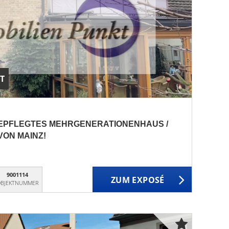
T
GEPFLEGTES MEHRGENERATIONENHAUS /
VON MAINZ!
9001114
ZUM EXPOSÉ
BJEKTNUMMER