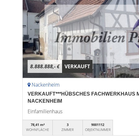
8.888.888,- €
VERKAUFT
Nackenheim
VERKAUFT***HÜBSCHES FACHWERKHAUS M
NACKENHEIM
Einfamilienhaus
78,41 m²
3
9001112
WOHNFLÄCHE
ZIMMER
OBJEKTNUMMER