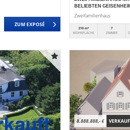
BELIEBTEN GEISENHEI
Zweifamilienhaus
ZUM EXPOSÉ
210 m²
7
WOHNFLÄCHE
ZIMMER
O
8.888.888,- €
VERKAUF