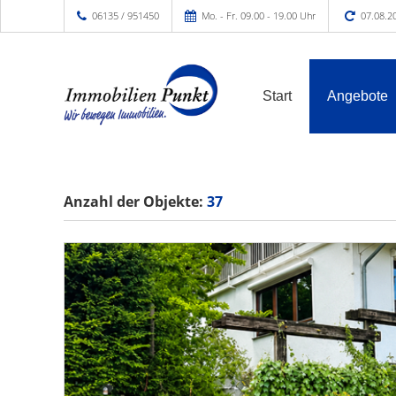
06135 / 951450
Mo. - Fr. 09.00 - 19.00 Uhr
07.08.2
Start
Angebote
Anzahl der
Objekte:
37