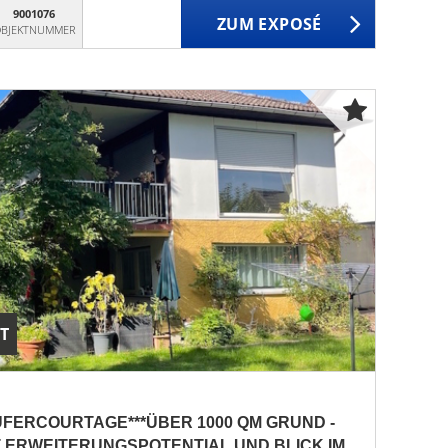
9001076
ZUM EXPOSÉ
BJEKTNUMMER
T
FERCOURTAGE***ÜBER 1000 QM GRUND -
T ERWEITERUNGSPOTENTIAL UND BLICK IM