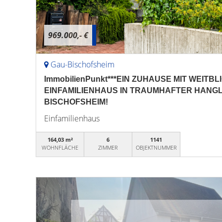
969.000,- €
Gau-Bischofsheim
ImmobilienPunkt***EIN ZUHAUSE MIT WEITB
EINFAMILIENHAUS IN TRAUMHAFTER HANG
BISCHOFSHEIM!
Einfamilienhaus
164,03 m²
6
1141
WOHNFLÄCHE
ZIMMER
OBJEKTNUMMER