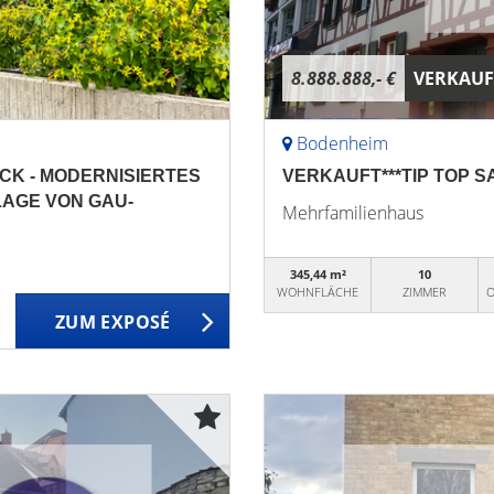
8.888.888,- €
VERKAUF
Bodenheim
LICK - MODERNISIERTES
VERKAUFT***TIP TOP S
LAGE VON GAU-
Mehrfamilienhaus
345,44 m²
10
WOHNFLÄCHE
ZIMMER
O
ZUM EXPOSÉ