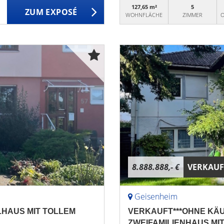
127,65 m²
5
ZUM EXPOSÉ
WOHNFLÄCHE
ZIMMER
O
8.888.888,- €
VERKAUF
Geisenheim
LHAUS MIT TOLLEM
VERKAUFT***OHNE KÄU
ZWEIFAMILIENHAUS MI