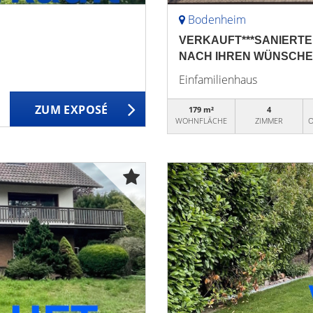
Bodenheim
VERKAUFT***SANIERTE
NACH IHREN WÜNSCHE
Einfamilienhaus
ZUM EXPOSÉ
179 m²
4
WOHNFLÄCHE
ZIMMER
O