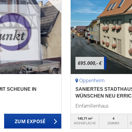
695.000,- €
Oppenheim
IT SCHEUNE IN
SANIERTES STADTHAUS
WÜNSCHEN NEU ERRIC
Einfamilienhaus
145,71 m²
4
ZUM EXPOSÉ
WOHNFLÄCHE
ZIMMER
O