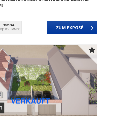
M!
9001064
ZUM EXPOSÉ
BJEKTNUMMER
T