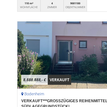
110 m²
4
9001100
WOHNFLÄCHE
ZIMMER
OBJEKTNUMMER
8.888.888,- €
VERKAUFT
Bodenheim
VERKAUFT***GROSSZÜGIGES REIHENMITTE
SÜDLAGEGRUNDSTÜCK!