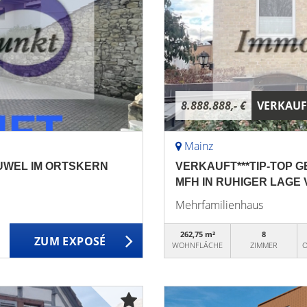
8.888.888,- €
VERKAUF
Mainz
JUWEL IM ORTSKERN
VERKAUFT***TIP-TOP 
MFH IN RUHIGER LAGE 
Mehrfamilienhaus
262,75 m²
8
ZUM EXPOSÉ
WOHNFLÄCHE
ZIMMER
O