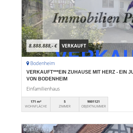
8.888.888,- €
VERKAUFT
Bodenheim
VERKAUFT***EIN ZUHAUSE MIT HERZ - EIN 
VON BODENHEIM
Einfamilienhaus
171 m²
5
9001121
WOHNFLÄCHE
ZIMMER
OBJEKTNUMMER