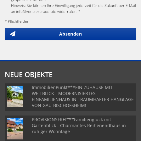
Hinweis: Sie können Ihre Einwilligung jederzeit für die Zukunft per E-Mail
an info@vonbierbrauer.de widerrufen. *
* Pflichtfelder
Absenden
NEUE OBJEKTE
ImmobilienPunkt***EIN ZUHAUSE MIT
WEITBLICK - MODERNISIERTES
EINFAMILIENHAUS IN TRAUMHAFTER HANGLAGE
VON GAU-BISCHOFSHEIM!
PROVISIONSFREI***Familienglück mit
Gartenblick - Charmantes Reihenendhaus in
ruhiger Wohnlage