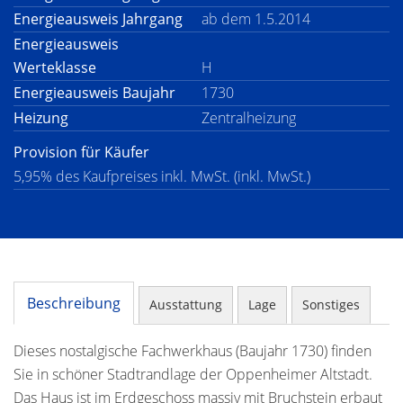
Energieausweis Jahrgang
ab dem 1.5.2014
Energieausweis
Werteklasse
H
Energieausweis Baujahr
1730
Heizung
Zentralheizung
Provision für Käufer
5,95% des Kaufpreises inkl. MwSt. (inkl. MwSt.)
Beschreibung
Ausstattung
Lage
Sonstiges
Dieses nostalgische Fachwerkhaus (Baujahr 1730) finden
Sie in schöner Stadtrandlage der Oppenheimer Altstadt.
Das Haus ist im Erdgeschoss massiv mit Bruchstein erbaut