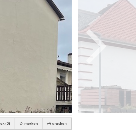
ck (
0
)
merken
drucken