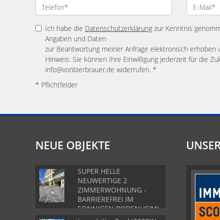
Ich habe die
Datenschutzerklärung
zur Kenntnis genomme
Angaben und Daten
zur Beantwortung meiner Anfrage elektronisch erhoben 
Hinweis: Sie können Ihre Einwilligung jederzeit für die Zu
info@vonbierbrauer.de widerrufen. *
* Pflichtfelder
NEUE OBJEKTE
UNSER
SUPER HELLE
NEUWERTIGE 2
ZIMMERWOHNUNG -
BARRIEREFREI IM
SONNIGEN BODENHEIM!