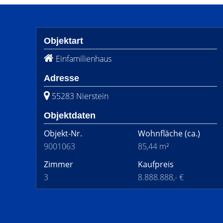
Objektart
Einfamilienhaus
Adresse
55283 Nierstein
Objektdaten
Objekt-Nr.
Wohnfläche
(ca.)
9001063
85,44 m²
Zimmer
Kaufpreis
3
8.888.888,- €