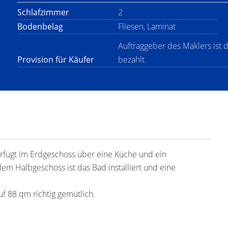
Schlafzimmer
2
Bodenbelag
Fliesen, Laminat
Auftraggeber des Maklers ist 
Provision für Käufer
bezahlt.
verfügt im Erdgeschoss über eine Küche und ein
m Halbgeschoss ist das Bad installiert und eine
f 88 qm richtig gemütlich.