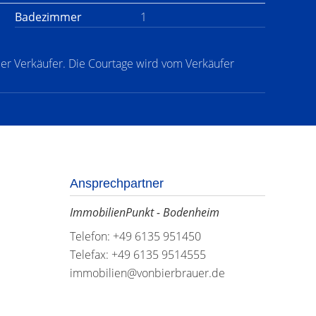
Badezimmer
1
der Verkäufer. Die Courtage wird vom Verkäufer
Ansprechpartner
ImmobilienPunkt - Bodenheim
Telefon: +49 6135 951450
Telefax: +49 6135 9514555
immobilien@vonbierbrauer.de