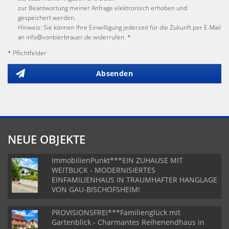
zur Beantwortung meiner Anfrage elektronisch erhoben und
gespeichert werden.
Hinweis: Sie können Ihre Einwilligung jederzeit für die Zukunft per E-Mail
an info@vonbierbrauer.de widerrufen. *
* Pflichtfelder
Absenden
NEUE OBJEKTE
ImmobilienPunkt***EIN ZUHAUSE MIT
WEITBLICK - MODERNISIERTES
EINFAMILIENHAUS IN TRAUMHAFTER HANGLAGE
VON GAU-BISCHOFSHEIM!
PROVISIONSFREI***Familienglück mit
Gartenblick - Charmantes Reihenendhaus in