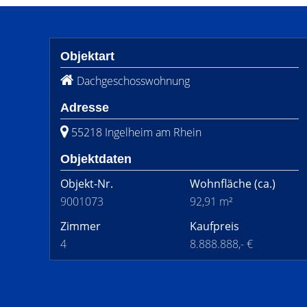
Objektart
Dachgeschosswohnung
Adresse
55218 Ingelheim am Rhein
Objektdaten
Objekt-Nr.
Wohnfläche
(ca.)
9001073
92,91 m²
Zimmer
Kaufpreis
4
8.888.888,- €