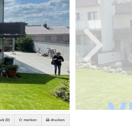
ck (
0
)
merken
drucken