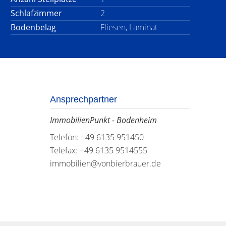
Schlafzimmer
2
Bodenbelag
Fliesen, Laminat
Ansprechpartner
ImmobilienPunkt - Bodenheim
Telefon: +49 6135 951450
Telefax: +49 6135 9514555
immobilien@vonbierbrauer.de