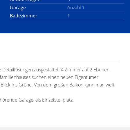
Garage
Anzahl 1
Badezimmer
1
 Detaillösungen ausgestattet. 4 Zimmer auf 2 Ebenen
rfamilienhauses suchen einen neuen Eigentümer.
t Blick ins Grüne. Von dem großen Balkon kann man weit
örende Garage, als Einzelstellplatz.