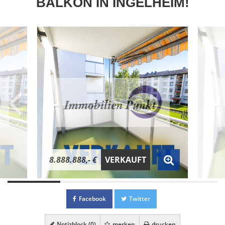
BALKON IN INGELHEIM!
8.888.888,- €
VERKAUFT
Facebook
Twitter
Notizblock (
0
)
merken
drucken