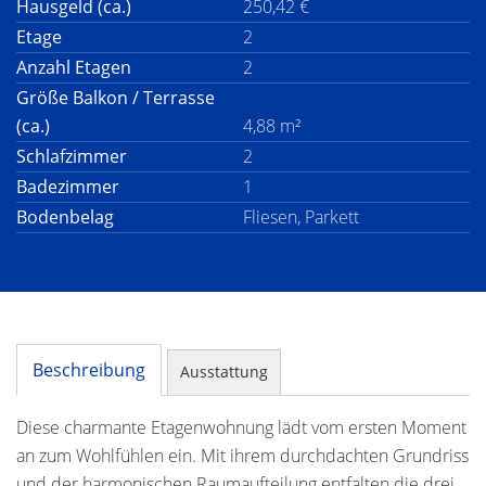
Hausgeld (ca.)
250,42 €
Etage
2
Anzahl Etagen
2
Größe Balkon / Terrasse
(ca.)
4,88 m²
Schlafzimmer
2
Badezimmer
1
Bodenbelag
Fliesen, Parkett
Beschreibung
Ausstattung
Diese charmante Etagenwohnung lädt vom ersten Moment
an zum Wohlfühlen ein. Mit ihrem durchdachten Grundriss
und der harmonischen Raumaufteilung entfalten die drei