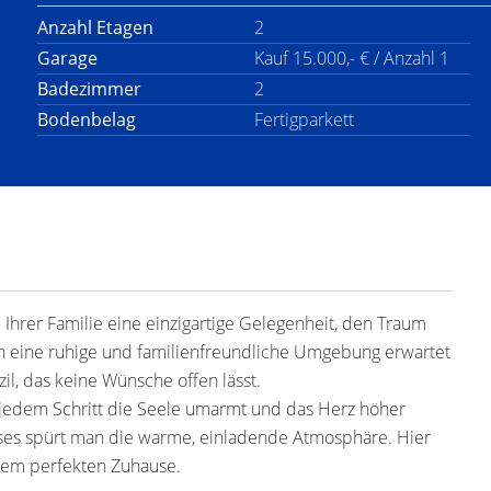
Anzahl Etagen
2
Garage
Kauf 15.000,- € / Anzahl 1
Badezimmer
2
Bodenbelag
Fertigparkett
Ihrer Familie eine einzigartige Gelegenheit, den Traum
in eine ruhige und familienfreundliche Umgebung erwartet
zil, das keine Wünsche offen lässt.
it jedem Schritt die Seele umarmt und das Herz höher
sses spürt man die warme, einladende Atmosphäre. Hier
nem perfekten Zuhause.