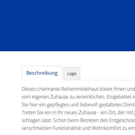
Beschreibung
Lage
Dieses charmante Reihenmittelhaus bietet Ihnen und 
vom eigenen Zuhause zu verwirklichen. Eingebettet 
Sie hier ein gepflegtes und liebevoll gestaltetes Domi
Treten Sie ein in Ihr neues Zuhause - ein Ort, der m
schlagen lässt. Schon beim Betreten des Erdgescho
verschmelzen Funktionalität und Wohnkomfort zu ei