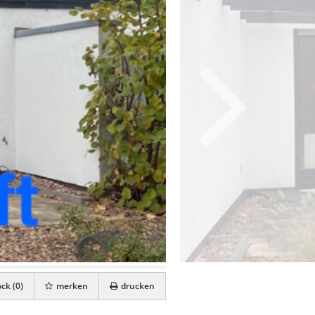
ck (
0
)
merken
drucken