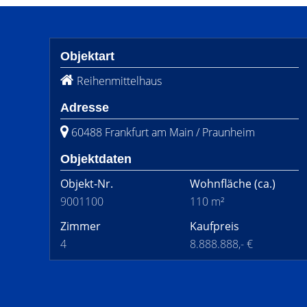
Objektart
Reihenmittelhaus
Adresse
60488 Frankfurt am Main / Praunheim
Objektdaten
Objekt-Nr.
Wohnfläche
(ca.)
9001100
110 m²
Zimmer
Kaufpreis
4
8.888.888,- €