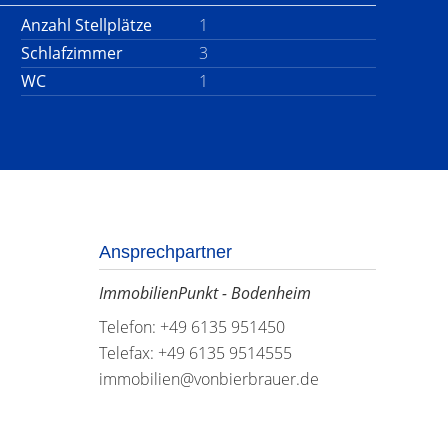
Anzahl Stellplätze
1
Schlafzimmer
3
WC
1
Ansprechpartner
ImmobilienPunkt - Bodenheim
Telefon: +49 6135 951450
Telefax: +49 6135 9514555
immobilien@vonbierbrauer.de