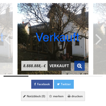
8.888.888,- €
VERKAUFT
Facebook
Twitter
Notizblock (
0
)
merken
drucken