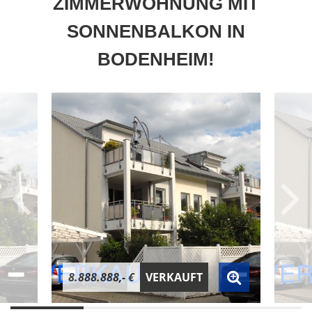
ZIMMERWOHNUNG MIT
SONNENBALKON IN
BODENHEIM!
8.888.888,- €
VERKAUFT