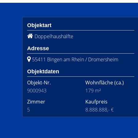
Objektart
Doppelhaushälfte
Adresse
55411 Bingen am Rhein / Dromersheim
Objektdaten
Objekt-Nr.
Wohnfläche
(ca.)
9000943
179 m²
Zimmer
Kaufpreis
5
8.888.888,- €