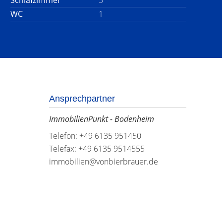
Schlafzimmer
5
WC
1
Ansprechpartner
ImmobilienPunkt - Bodenheim
Telefon: +49 6135 951450
Telefax: +49 6135 9514555
immobilien@vonbierbrauer.de