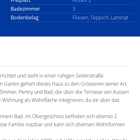
Freiplatz
Anzahl 2
Badezimmer
3
Bodenbelag
Fliesen, Teppich, Laminat
ichtet und steht in einer ruhigen Seitenstraße.
Garten gehört dieses Haus zu den Grösseren seiner Art.
Zimmer, Pentry und Bad, die über die Terrasse von Aussen
die Wohnung als Wohnfläche integrieren, da sie über das
einem Bad. Im Obergeschoss befinden sich ebenso 2
rosse Familie nutzbar und kann sich diversen Wohnformen