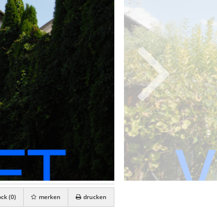
ck (
0
)
merken
drucken