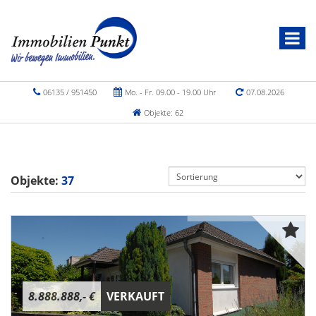
06135 / 951450
Mo. - Fr. 09.00 - 19.00 Uhr
07.08.2026
Objekte: 62
Objekte:
37
8.888.888,- €
VERKAUFT