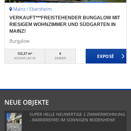
Mainz / Ebersheim
VERKAUFT***FREISTEHENDER BUNGALOW MIT
RIESIGEM WOHNZIMMER UND SÜDGARTEN IN
MAINZ!
Bungalow
122,27 m²
6
WOHNFLÄCHE
ZIMMER
NEUE OBJEKTE
SUPER HELLE NEUWERTIGE 2 ZIMMERWOHNUNG
- BARRIEREFREI IM SONNIGEN BODENHEIM!