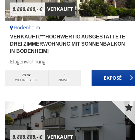
8.888.888,- €
VERKAUFT
Bodenheim
VERKAUFTt***HOCHWERTIG AUSGESTATTETE
DREI ZIMMERWOHNUNG MIT SONNENBALKON
IN BODENHEIM!
Etagenwohnung
78 m²
3
WOHNFLÄCHE
ZIMMER
8.888.888,- €
VERKAUFT