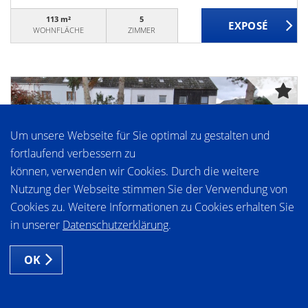
113 m²
5
WOHNFLÄCHE
ZIMMER
Um unsere Webseite für Sie optimal zu gestalten und
fortlaufend verbessern zu
8.888.888,- €
VERKAUFT
können, verwenden wir Cookies. Durch die weitere
Nutzung der Webseite stimmen Sie der Verwendung von
Bodenheim
Cookies zu. Weitere Informationen zu Cookies erhalten Sie
VERKAUFT***EIN HAUS FÜR DIE GROSSE
in unserer
Datenschutzerklärung
.
FAMILIE MIT RIESIGEM GRUNDSTÜCK IN
BODENHEIM!
OK
Reiheneckhaus
135,30 m²
5