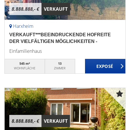
8.888.888,- €
VERKAUFT
Harxheim
VERKAUFT***BEEINDRUCKENDE HOFREITE
DER VIELFÄLTIGEN MÖGLICHKEITEN -
Einfamilienhaus
545 m²
13
WOHNFLÄCHE
ZIMMER
8.888.888,- €
VERKAUFT