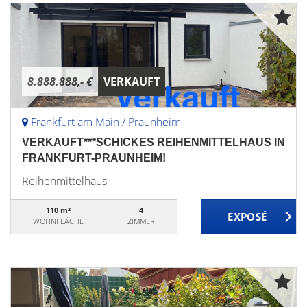
8.888.888,- €
VERKAUFT
Frankfurt am Main / Praunheim
VERKAUFT***SCHICKES REIHENMITTELHAUS IN
FRANKFURT-PRAUNHEIM!
Reihenmittelhaus
110 m²
4
WOHNFLÄCHE
ZIMMER