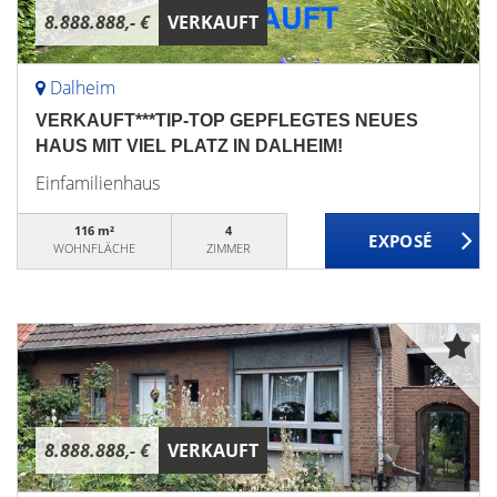
8.888.888,- €
VERKAUFT
Dalheim
VERKAUFT***TIP-TOP GEPFLEGTES NEUES
HAUS MIT VIEL PLATZ IN DALHEIM!
Einfamilienhaus
116 m²
4
WOHNFLÄCHE
ZIMMER
8.888.888,- €
VERKAUFT