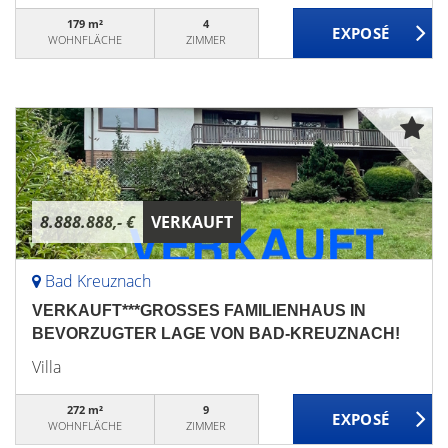
179 m²
4
WOHNFLÄCHE
ZIMMER
8.888.888,- €
VERKAUFT
Bad Kreuznach
VERKAUFT***GROSSES FAMILIENHAUS IN
BEVORZUGTER LAGE VON BAD-KREUZNACH!
Villa
272 m²
9
WOHNFLÄCHE
ZIMMER