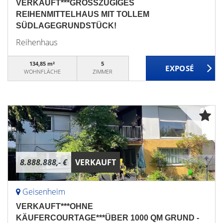
VERKAUFT***GROSSZÜGIGES
REIHENMITTELHAUS MIT TOLLEM
SÜDLAGEGRUNDSTÜCK!
Reihenhaus
134,85 m²
5
WOHNFLÄCHE
ZIMMER
8.888.888,- €
VERKAUFT
Geisenheim
VERKAUFT***OHNE
KÄUFERCOURTAGE***ÜBER 1000 QM GRUND -