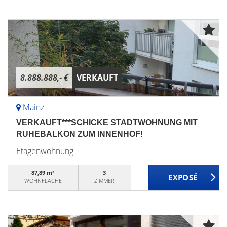
8.888.888,- €
VERKAUFT
Mainz
VERKAUFT***SCHICKE STADTWOHNUNG MIT
RUHEBALKON ZUM INNENHOF!
Etagenwohnung
87,89 m²
3
WOHNFLÄCHE
ZIMMER