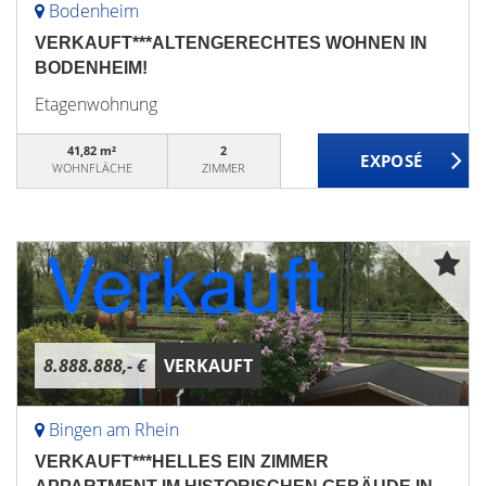
Bodenheim
VERKAUFT***ALTENGERECHTES WOHNEN IN
BODENHEIM!
Etagenwohnung
41,82 m²
2
WOHNFLÄCHE
ZIMMER
8.888.888,- €
VERKAUFT
Bingen am Rhein
VERKAUFT***HELLES EIN ZIMMER