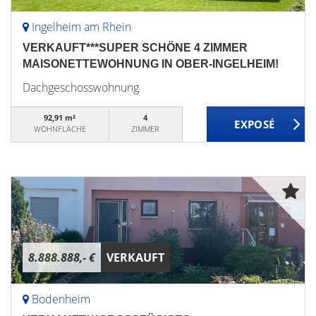
Ingelheim am Rhein
VERKAUFT***SUPER SCHÖNE 4 ZIMMER
MAISONETTEWOHNUNG IN OBER-INGELHEIM!
Dachgeschosswohnung
92,91 m²
4
WOHNFLÄCHE
ZIMMER
8.888.888,- €
VERKAUFT
Bodenheim