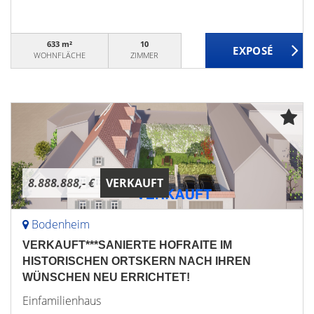
633 m²
10
WOHNFLÄCHE
ZIMMER
8.888.888,- €
VERKAUFT
Bodenheim
VERKAUFT***SANIERTE HOFRAITE IM
HISTORISCHEN ORTSKERN NACH IHREN
WÜNSCHEN NEU ERRICHTET!
Einfamilienhaus