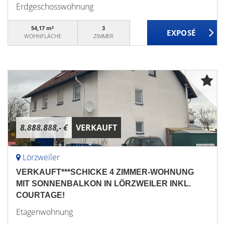
Erdgeschosswohnung
54,17 m²
3
WOHNFLÄCHE
ZIMMER
8.888.888,- €
VERKAUFT
Lörzweiler
VERKAUFT***SCHICKE 4 ZIMMER-WOHNUNG
MIT SONNENBALKON IN LÖRZWEILER INKL.
COURTAGE!
Etagenwohnung