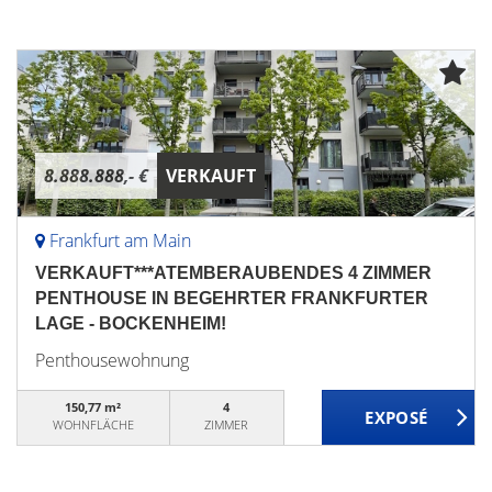
8.888.888,- €
VERKAUFT
Frankfurt am Main
VERKAUFT***ATEMBERAUBENDES 4 ZIMMER
PENTHOUSE IN BEGEHRTER FRANKFURTER
LAGE - BOCKENHEIM!
Penthousewohnung
150,77 m²
4
WOHNFLÄCHE
ZIMMER