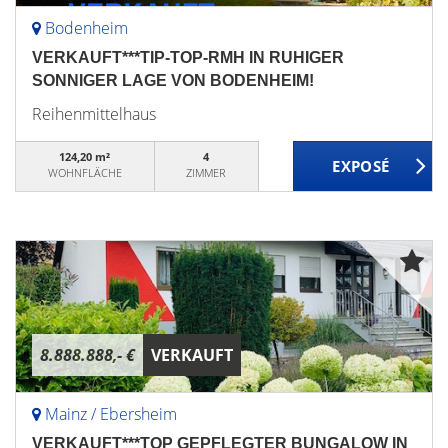
Bodenheim
VERKAUFT***TIP-TOP-RMH IN RUHIGER
SONNIGER LAGE VON BODENHEIM!
Reihenmittelhaus
124,20 m²
4
WOHNFLÄCHE
ZIMMER
8.888.888,- €
VERKAUFT
Mainz / Ebersheim
VERKAUFT***TOP GEPFLEGTER BUNGALOW IN