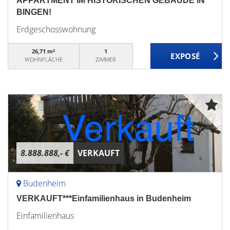
APPARTMENT IM HISTORISCHEN GEBÄUDE IN
BINGEN!
Erdgeschosswohnung
26,71 m²
1
WOHNFLÄCHE
ZIMMER
8.888.888,- €
VERKAUFT
Budenheim
VERKAUFT***Einfamilienhaus in Budenheim
Einfamilienhaus