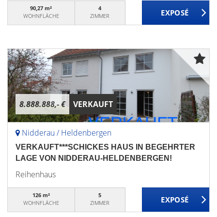
90,27 m²
4
WOHNFLÄCHE
ZIMMER
8.888.888,- €
VERKAUFT
Nidderau / Heldenbergen
VERKAUFT***SCHICKES HAUS IN BEGEHRTER
LAGE VON NIDDERAU-HELDENBERGEN!
Reihenhaus
126 m²
5
WOHNFLÄCHE
ZIMMER