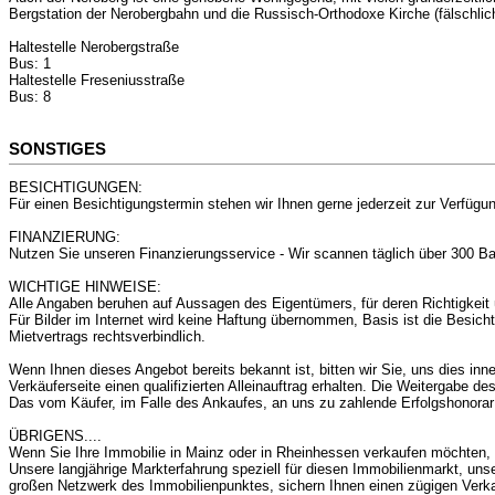
Bergstation der Nerobergbahn und die Russisch-Orthodoxe Kirche (fälschlic
Haltestelle Nerobergstraße
Bus: 1
Haltestelle Freseniusstraße
Bus: 8
SONSTIGES
BESICHTIGUNGEN:
Für einen Besichtigungstermin stehen wir Ihnen gerne jederzeit zur Verfügu
FINANZIERUNG:
Nutzen Sie unseren Finanzierungsservice - Wir scannen täglich über 300 Ba
WICHTIGE HINWEISE:
Alle Angaben beruhen auf Aussagen des Eigentümers, für deren Richtigkei
Für Bilder im Internet wird keine Haftung übernommen, Basis ist die Besich
Mietvertrags rechtsverbindlich.
Wenn Ihnen dieses Angebot bereits bekannt ist, bitten wir Sie, uns dies inn
Verkäuferseite einen qualifizierten Alleinauftrag erhalten. Die Weitergabe des
Das vom Käufer, im Falle des Ankaufes, an uns zu zahlende Erfolgshonorar 
ÜBRIGENS....
Wenn Sie Ihre Immobilie in Mainz oder in Rheinhessen verkaufen möchten, da
Unsere langjährige Markterfahrung speziell für diesen Immobilienmarkt, u
großen Netzwerk des Immobilienpunktes, sichern Ihnen einen zügigen Verka