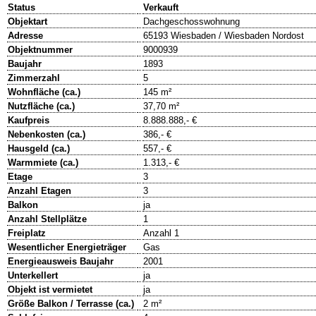
Status
Verkauft
Objektart
Dachgeschosswohnung
Adresse
65193 Wiesbaden / Wiesbaden Nordost
Objektnummer
9000939
Baujahr
1893
Zimmerzahl
5
Wohnfläche (ca.)
145 m²
Nutzfläche (ca.)
37,70 m²
Kaufpreis
8.888.888,- €
Nebenkosten (ca.)
386,- €
Hausgeld (ca.)
557,- €
Warmmiete (ca.)
1.313,- €
Etage
3
Anzahl Etagen
3
Balkon
ja
Anzahl Stellplätze
1
Freiplatz
Anzahl 1
Wesentlicher Energieträger
Gas
Energieausweis Baujahr
2001
Unterkellert
ja
Objekt ist vermietet
ja
Größe Balkon / Terrasse (ca.)
2 m²