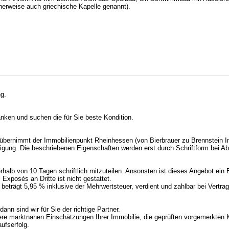
herweise auch griechische Kapelle genannt).
ng.
nken und suchen die für Sie beste Kondition.
t übernimmt der Immobilienpunkt Rheinhessen (von Bierbrauer zu Brennstein
tigung. Die beschriebenen Eigenschaften werden erst durch Schriftform bei A
erhalb von 10 Tagen schriftlich mitzuteilen. Ansonsten ist dieses Angebot ein
 Exposés an Dritte ist nicht gestattet.
beträgt 5,95 % inklusive der Mehrwertsteuer, verdient und zahlbar bei Vertra
nn sind wir für Sie der richtige Partner.
nsere marktnahen Einschätzungen Ihrer Immobilie, die geprüften vorgemerkte
ufserfolg.