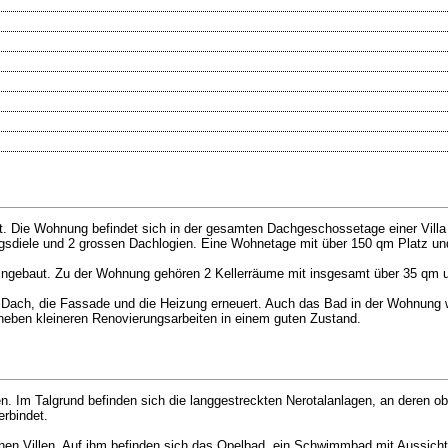
Die Wohnung befindet sich in der gesamten Dachgeschossetage einer Villa mi
sdiele und 2 grossen Dachlogien. Eine Wohnetage mit über 150 qm Platz und 
eingebaut. Zu der Wohnung gehören 2 Kellerräume mit insgesamt über 35 qm u
ach, die Fassade und die Heizung erneuert. Auch das Bad in der Wohnung wur
neben kleineren Renovierungsarbeiten in einem guten Zustand.
en. Im Talgrund befinden sich die langgestreckten Nerotalanlagen, an deren ob
rbindet.
chen Villen. Auf ihm befinden sich das Opelbad, ein Schwimmbad mit Aussich