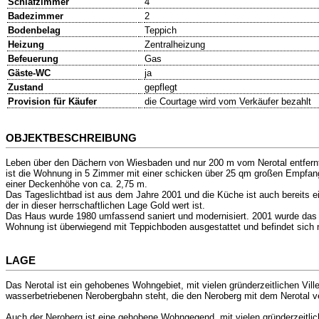
Schlafzimmer
4
Badezimmer
2
Bodenbelag
Teppich
Heizung
Zentralheizung
Befeuerung
Gas
Gäste-WC
ja
Zustand
gepflegt
Provision für Käufer
die Courtage wird vom Verkäufer bezahlt
OBJEKTBESCHREIBUNG
Leben über den Dächern von Wiesbaden und nur 200 m vom Nerotal entfernt. 
ist die Wohnung in 5 Zimmer mit einer schicken über 25 qm großen Empfang
einer Deckenhöhe von ca. 2,75 m.
Das Tageslichtbad ist aus dem Jahre 2001 und die Küche ist auch bereits 
der in dieser herrschaftlichen Lage Gold wert ist.
Das Haus wurde 1980 umfassend saniert und modernisiert. 2001 wurde das D
Wohnung ist überwiegend mit Teppichboden ausgestattet und befindet sich 
LAGE
Das Nerotal ist ein gehobenes Wohngebiet, mit vielen gründerzeitlichen Vill
wasserbetriebenen Nerobergbahn steht, die den Neroberg mit dem Nerotal ve
Auch der Neroberg ist eine gehobene Wohngegend, mit vielen gründerzeitli